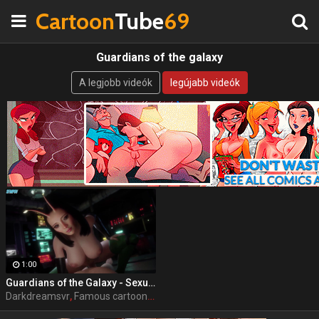
Cartoon
Tube
69
Guardians of the galaxy
A legjobb videók
legújabb videók
1:00
Guardians of the Galaxy - Sexual Senses Mantis by DarkDreamsVR
Darkdreamsvr
,
Famous cartoon
,
Porn
,
Guardians of the galaxy