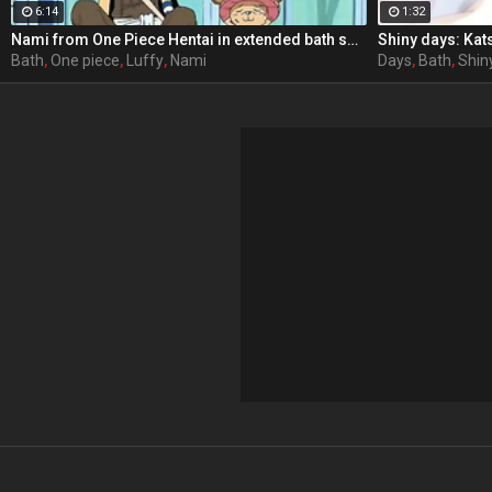
6:14
1:32
Nami from One Piece Hentai in extended bath scene
Shiny days: Kat
Bath
,
One piece
,
Luffy
,
Nami
Days
,
Bath
,
Shin